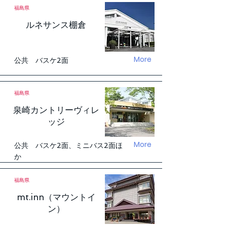
福島県
ルネサンス棚倉
More
公共 バスケ2面
福島県
泉崎カントリーヴィレ
ッジ
More
公共 バスケ2面、ミニバス2面ほ
か
福島県
mt.inn（マウントイ
ン）