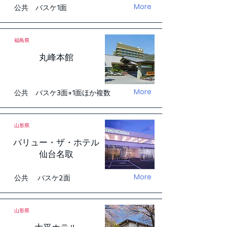
More
公共 バスケ1面
福島県
丸峰本館
More
公共 バスケ3面+1面ほか複数
山形県
バリュー・ザ・ホテル
仙台名取
More
公共 バスケ2面
山形県