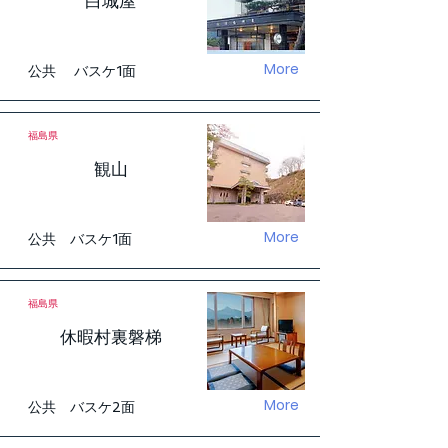
白城屋
More
公共 バスケ1面
福島県
観山
More
公共 バスケ1面
福島県
休暇村裏磐梯
More
公共 バスケ2面