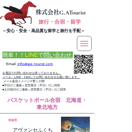
株式会社
G.ATourist
旅行・合宿・留学
​～安心・安全・高品質な留学と旅行を手配～
簡単！！
LINE
で
問い合わせ
Email:
info@ga-tourist.com
お電話での問い合わせは承っておりません。
メール・LINE・FAXにてお問い合わせをお願い致します。
メール返信イメージ※暫くの間
■平日のご連絡→翌営業日（平日）のご回答
■土日祝日のご連絡→翌営業日（平日）のご回答
バスケットボール合宿 北海道・
東北地方
青森県
アヴァンセふくち