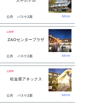
大平ホテル
More
公共 バスケ2面
山形県
ZAOセンタープラザ
More
公共 バスケ2面
山形県
松金屋アネックス
More
公共 バスケ2面