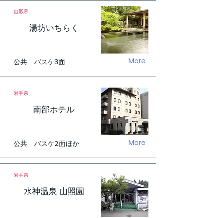
山形県
湯坊いちらく
More
公共 バスケ3面
岩手県
南部ホテル
More
公共 バスケ2面ほか
岩手県
水神温泉 山照園