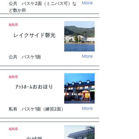
More
公共 バスケ2面（ミニバス可）な
ど数か所
福島県
レイクサイド磐光
More
公共 バスケ1面
福島県
ｱｯﾄﾎｰﾑおおほり
More
私有 バスケ1面（練習2面）
福島県