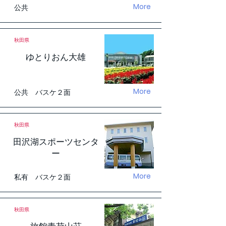
More
公共
秋田県
ゆとりおん大雄
More
公共 バスケ２面
秋田県
田沢湖スポーツセンタ
ー
More
私有 バスケ２面
秋田県