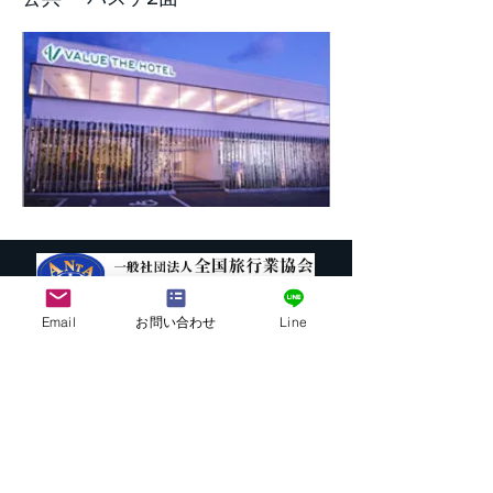
Email
お問い合わせ
Line
株式会社G.ATourist
〒116－0002
東京都荒川区荒川7-39-2 町屋esビル4階
​最寄駅から本社までの行き方は
こちら
E-mail:
info@ga-tourist.com
URL:
http://www.ga-tourist.com