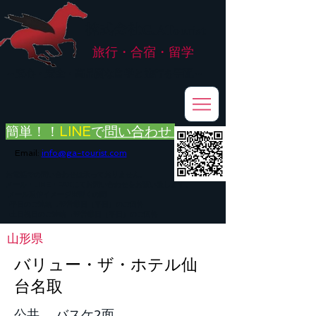
株式会社
G.ATourist
旅行・合宿・留学
​～安心・安全・高品質な留学と旅行を手配～
簡単！！
LINE
で
問い合わせ
Email:
info@ga-tourist.com
お電話での問い合わせは承っておりません。
メール・LINE・FAXにてお問い合わせをお願い致します。
メール返信イメージ※暫くの間
■平日のご連絡→翌営業日（平日）のご回答
■土日祝日のご連絡→翌営業日（平日）のご回答
山形県
バリュー・ザ・ホテル仙
台名取
公共 バスケ2面