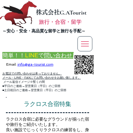
株式会社
G.ATourist
旅行・合宿・留学
​～安心・安全・高品質な留学と旅行を手配～
簡単！！
LINE
で
問い合わせ
Email:
info@ga-tourist.com
お電話での問い合わせは承っておりません。
メール・LINE・FAXにてお問い合わせをお願い致します。
メール返信イメージ※暫くの間
■平日のご連絡→翌営業日（平日）のご回答
■土日祝日のご連絡→翌営業日（平日）のご回答
ラクロス合宿特集
ラクロス合宿に必要なグラウンドが揃った宿
や旅行をご紹介いたします。
良い施設でじっくりラクロスの練習をし、身