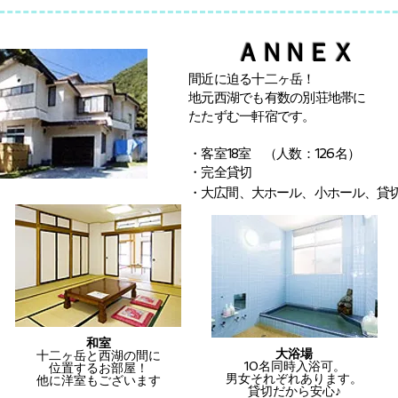
ＡＮＮＥＸ
間近に迫る十二ヶ岳！
地元西湖でも有数の別荘地帯に
たたずむ一軒宿です。
・客室18室 （人数：126名）
・完全貸切
・大広間、大ホール、小ホール、貸切浴場
和室
大浴場
十二ヶ岳と西湖の間に
10名同時入浴可。
位置するお部屋！
男女それぞれあります。
他に洋室もございます
貸切だから安心♪