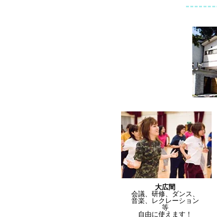
大広間
会議、研修、ダンス、
音楽、レクレーション
等
自由に使えます！