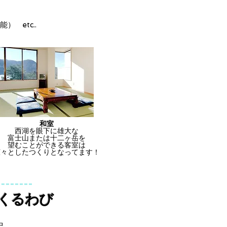
 etc..
和室
西湖を眼下に雄大な
富士山または十二ヶ岳を
望むことができる客室は
広々としたつくりとなってます！
くるわび
中、