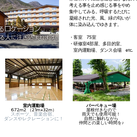
考える事を止め感じる事をやめ
集中してみる。呼吸するたびに
凝縮された光、風、緑の匂いが
体に染み込んでゆきます。
・客室 75室
・研修室4部屋、多目的室、
室内運動場、ダンス会場 etc..
室内運動場
バーベキュー場
672m2 （21m×32m）
屋根付きなので
スポーツ、音楽合宿、
雨天でも使用可能！
ダンスやレクレーションに！
自然に触れながら
仲間との楽しい時間を♪