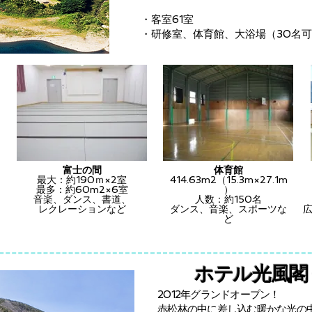
・客室61室
・研修室、体育館、大浴場（30名可能）
富士の間
体育館
最大：約190ｍ×2室
414.63m2（15.3m×27.1m
最多：約60m2×6室
）
音楽、ダンス、書道、
人数：約150名
レクレーションなど
ダンス、音楽、スポーツな
ど
ホテル光風閣
2012年グランドオープン！
赤松林の中に差し込む暖かな光の