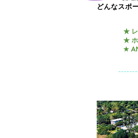
どんなスポ
★ 
★ 
★ A