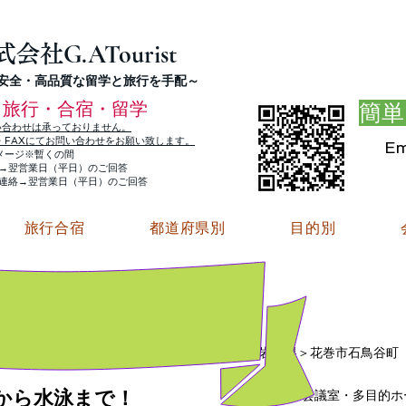
G.ATourist
式会社
・安全・高品質な留学と旅行を手配～
旅行・合宿・留学
簡単
い合わせは承っておりません。
E・FAXにてお問い合わせをお願い致します。
Em
メージ※暫くの間
絡→翌営業日（平日）のご回答
ご連絡→翌営業日（平日）のご回答
旅行合宿
都道府県別
目的別
岩手県＞花巻市石鳥谷町 ￥7
から水泳まで！
私有 ：会議室・多目的ホ