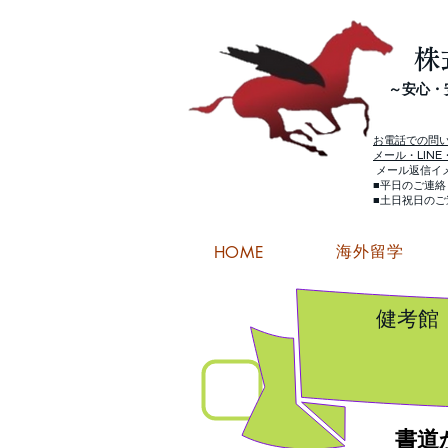
株
​～安心
お電話での問
メール・LIN
メール返信イ
■平日のご連
■土日祝日の
海外留学
HOME
健考館
書道