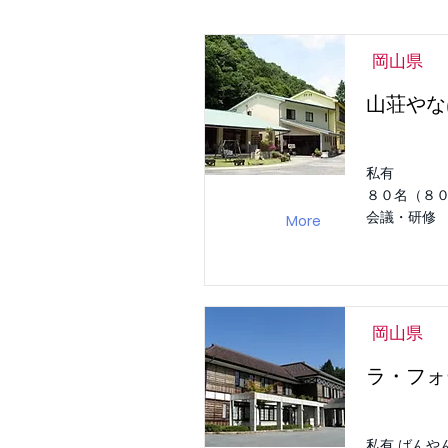
岡山県
山荘やな
私有
８０名（８
会議・研修
More
岡山県
ラ・フォ
私有 ばんや