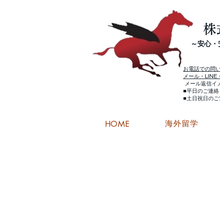
株
​～安心
お電話での問
メール・LIN
メール返信イ
■平日のご連
■土日祝日の
海外留学
HOME