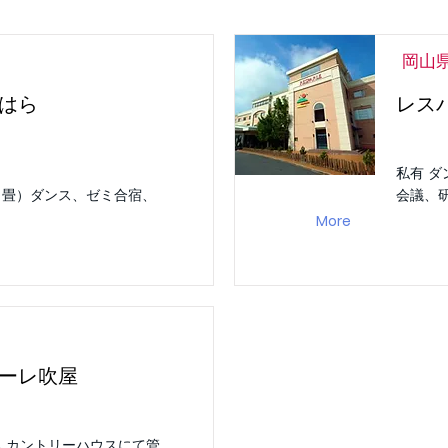
岡山
はら
レス
私有 
０畳）ダンス、ゼミ合宿、
会議、
More
ーレ吹屋
んカントリーハウスにて管