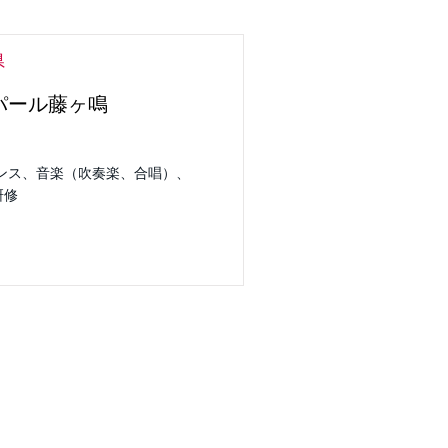
県
パール藤ヶ鳴
ダンス、音楽（吹奏楽、合唱）、
研修