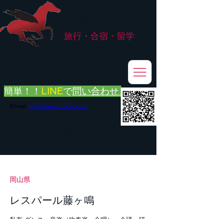
株式会社
G.ATourist
旅行・合宿・留学
​～安心・安全・高品質な留学と旅行を手配～
簡単！！
LINE
で
問い合わせ
Email:
info@ga-tourist.com
お電話での問い合わせは承っておりません。
メール・LINE・FAXにてお問い合わせをお願い致します。
メール返信イメージ※暫くの間
■平日のご連絡→翌営業日（平日）のご回答
■土日祝日のご連絡→翌営業日（平日）のご回答
岡山県
レスパール藤ヶ鳴