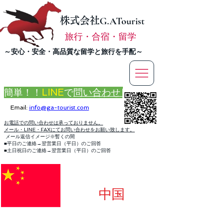
株式会社
G.ATourist
旅行・合宿・留学
​～安心・安全・高品質な留学と旅行を手配～
簡単！！
LINE
で
問い合わせ
Email:
info@ga-tourist.com
お電話での問い合わせは承っておりません。
メール・LINE・FAXにてお問い合わせをお願い致します。
メール返信イメージ※暫くの間
■平日のご連絡→翌営業日（平日）のご回答
■土日祝日のご連絡→翌営業日（平日）のご回答
中国