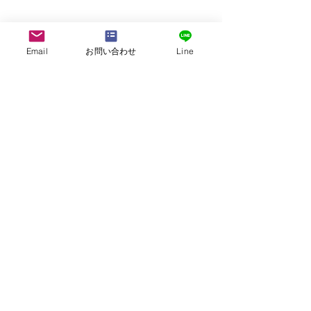
Email
お問い合わせ
Line
株式会社G.ATourist
〒116－0002
東京都荒川区荒川7-39-2 町屋esビル4階
​最寄駅から本社までの行き方は
こちら