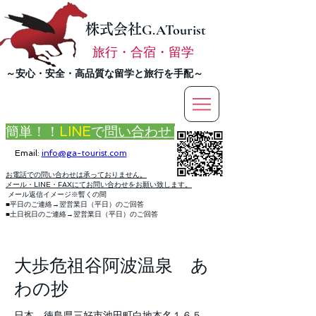
株式会社
G.ATourist
旅行・合宿・留学
​～安心・安全・高品質な留学と旅行を手配～
簡単！！
LINE
で
問い合わせ
Email:
info@ga-tourist.com
お電話での問い合わせは承っておりません。
メール・LINE・FAXにてお問い合わせをお願い致します。
メール返信イメージ※暫くの間
■平日のご連絡→翌営業日（平日）のご回答
■土日祝日のご連絡→翌営業日（平日）のご回答
< Back
大歩危祖谷阿波温泉 あ
わの抄
日本、徳島県三好市池田町白地本名１６５