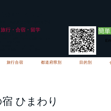
G.ATourist
式会社
・安全・高品質な留学と旅行を手配～
旅行・合宿・留学
簡単
い合わせは承っておりません。
E・FAXにてお問い合わせをお願い致します。
Em
メージ※暫くの間
絡→翌営業日（平日）のご回答
ご連絡→翌営業日（平日）のご回答
旅行合宿
都道府県別
目的別
宿 ひまわり