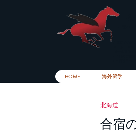
株
​～安心
お電話での問
メール・LIN
メール返信イ
■平日のご連
■土日祝日の
海外留学
HOME
北海道
合宿の