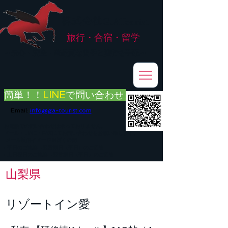
株式会社
G.ATourist
旅行・合宿・留学
​～安心・安全・高品質な留学と旅行を手配～
簡単！！
LINE
で
問い合わせ
Email:
info@ga-tourist.com
お電話での問い合わせは承っておりません。
メール・LINE・FAXにてお問い合わせをお願い致します。
メール返信イメージ※暫くの間
■平日のご連絡→翌営業日（平日）のご回答
■土日祝日のご連絡→翌営業日（平日）のご回答
山梨県
リゾートイン愛