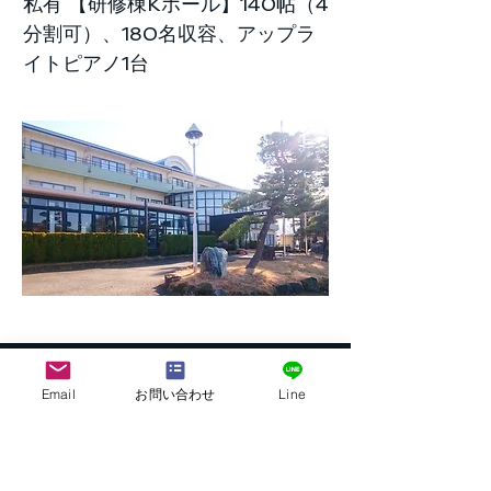
私有 【研修棟Kホール】140帖（4
分割可）、180名収容、アップラ
イトピアノ1台
Email
お問い合わせ
Line
株式会社G.ATourist