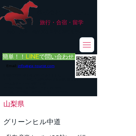
株式会社
G.ATourist
旅行・合宿・留学
​～安心・安全・高品質な留学と旅行を手配～
簡単！！
LINE
で
問い合わせ
Email:
info@ga-tourist.com
お電話での問い合わせは承っておりません。
メール・LINE・FAXにてお問い合わせをお願い致します。
メール返信イメージ※暫くの間
■平日のご連絡→翌営業日（平日）のご回答
■土日祝日のご連絡→翌営業日（平日）のご回答
山梨県
グリーンヒル中道