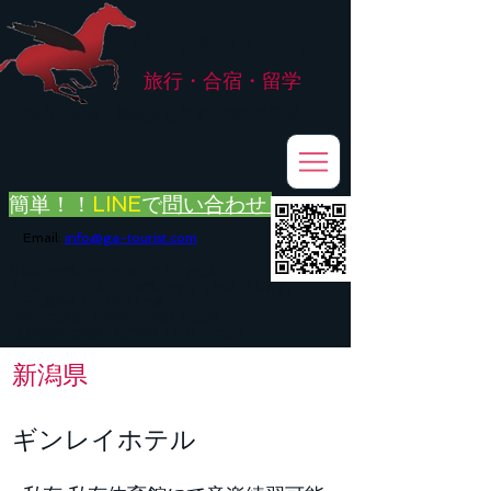
株式会社
G.ATourist
旅行・合宿・留学
​～安心・安全・高品質な留学と旅行を手配～
簡単！！
LINE
で
問い合わせ
Email:
info@ga-tourist.com
お電話での問い合わせは承っておりません。
メール・LINE・FAXにてお問い合わせをお願い致します。
メール返信イメージ※暫くの間
■平日のご連絡→翌営業日（平日）のご回答
■土日祝日のご連絡→翌営業日（平日）のご回答
新潟県
ギンレイホテル