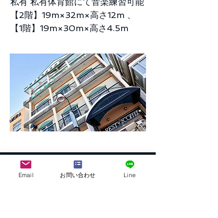
私有 私有体育館にて音楽練習可能
【2階】19m×32m×高さ12m 、
【1階】19m×30m×高さ4.5m
Email
お問い合わせ
Line
株式会社G.ATourist