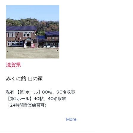
滋賀県
みくに館 山の家
私有 【第1ホール】80帖、90名収容
【第2ホール】40帖、40名収容
（24時間音楽練習可）
More