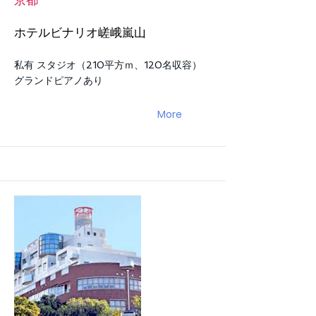
京都
ホテルビナリオ嵯峨嵐山
私有 スタジオ（210平方ｍ、120名収容）
グランドピアノあり
More