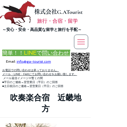
株式会社
G.ATourist
旅行・合宿・留学
​～安心・安全・高品質な留学と旅行を手配～
簡単！！
LINE
で
問い合わせ
Email:
info@ga-tourist.com
お電話での問い合わせは承っておりません。
メール・LINE・FAXにてお問い合わせをお願い致します。
メール返信イメージ※暫くの間
■平日のご連絡→翌営業日（平日）のご回答
■土日祝日のご連絡→翌営業日（平日）のご回答
吹奏楽合宿 近畿地
方