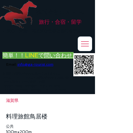
株式会社
G.ATourist
旅行・合宿・留学
​～安心・安全・高品質な留学と旅行を手配～
簡単！！
LINE
で
問い合わせ
Email:
info@ga-tourist.com
お電話での問い合わせは承っておりません。
メール・LINE・FAXにてお問い合わせをお願い致します。
メール返信イメージ※暫くの間
■平日のご連絡→翌営業日（平日）のご回答
■土日祝日のご連絡→翌営業日（平日）のご回答
滋賀県
料理旅館鳥居楼
公共
100m×200m