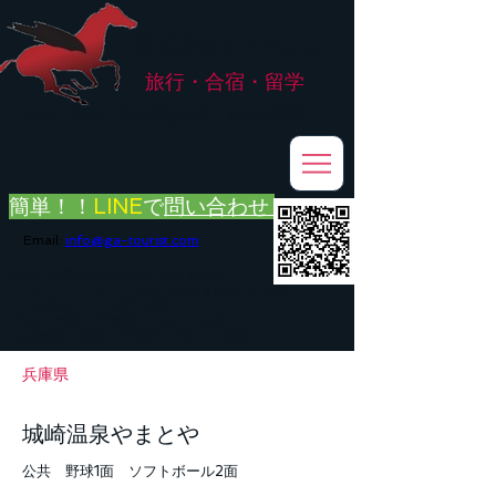
株式会社
G.ATourist
旅行・合宿・留学
​～安心・安全・高品質な留学と旅行を手配～
簡単！！
LINE
で
問い合わせ
Email:
info@ga-tourist.com
お電話での問い合わせは承っておりません。
メール・LINE・FAXにてお問い合わせをお願い致します。
メール返信イメージ※暫くの間
■平日のご連絡→翌営業日（平日）のご回答
■土日祝日のご連絡→翌営業日（平日）のご回答
兵庫県
城崎温泉やまとや
公共 野球1面 ソフトボール2面