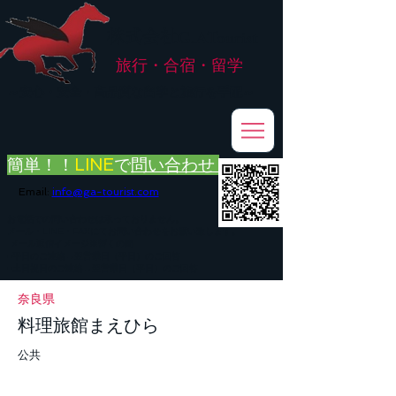
株式会社
G.ATourist
旅行・合宿・留学
​～安心・安全・高品質な留学と旅行を手配～
簡単！！
LINE
で
問い合わせ
Email:
info@ga-tourist.com
お電話での問い合わせは承っておりません。
メール・LINE・FAXにてお問い合わせをお願い致します。
メール返信イメージ※暫くの間
■平日のご連絡→翌営業日（平日）のご回答
■土日祝日のご連絡→翌営業日（平日）のご回答
奈良県
料理旅館まえひら
公共