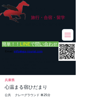
株式会社
G.ATourist
旅行・合宿・留学
​～安心・安全・高品質な留学と旅行を手配～
簡単！！
LINE
で
問い合わせ
Email:
info@ga-tourist.com
お電話での問い合わせは承っておりません。
メール・LINE・FAXにてお問い合わせをお願い致します。
メール返信イメージ※暫くの間
■平日のご連絡→翌営業日（平日）のご回答
■土日祝日のご連絡→翌営業日（平日）のご回答
兵庫県
心温まる宿ひだまり
公共 クレーグラウンド 車25分