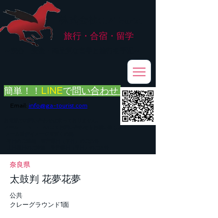
株式会社
G.ATourist
旅行・合宿・留学
​～安心・安全・高品質な留学と旅行を手配～
簡単！！
LINE
で
問い合わせ
Email:
info@ga-tourist.com
お電話での問い合わせは承っておりません。
メール・LINE・FAXにてお問い合わせをお願い致します。
メール返信イメージ※暫くの間
■平日のご連絡→翌営業日（平日）のご回答
■土日祝日のご連絡→翌営業日（平日）のご回答
奈良県
太鼓判 花夢花夢
公共
クレーグラウンド1面