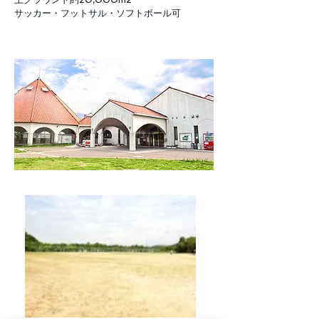
サッカー・フットサル・ソフトボール可