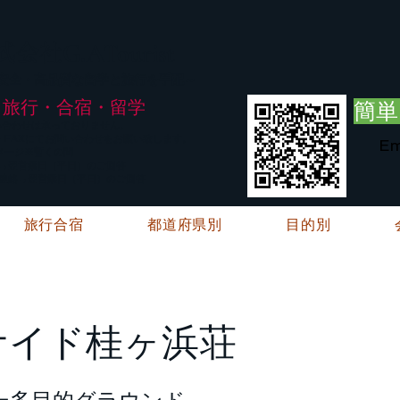
G.ATourist
式会社
・安全・高品質な留学と旅行を手配～
旅行・合宿・留学
簡単
い合わせは承っておりません。
E・FAXにてお問い合わせをお願い致します。
Em
メージ※暫くの間
絡→翌営業日（平日）のご回答
ご連絡→翌営業日（平日）のご回答
旅行合宿
都道府県別
目的別
サイド桂ヶ浜荘