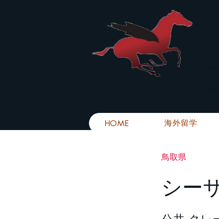
株
​～安心
お電話での問
メール・LIN
メール返信イ
■平日のご連
■土日祝日の
海外留学
HOME
鳥取県
シー