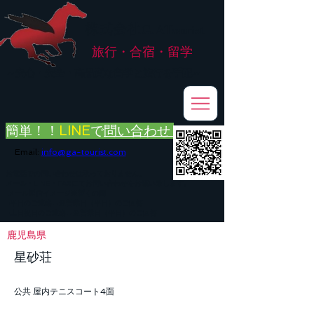
株式会社
G.ATourist
旅行・合宿・留学
​～安心・安全・高品質な留学と旅行を手配～
簡単！！
LINE
で
問い合わせ
Email:
info@ga-tourist.com
お電話での問い合わせは承っておりません。
メール・LINE・FAXにてお問い合わせをお願い致します。
メール返信イメージ※暫くの間
■平日のご連絡→翌営業日（平日）のご回答
■土日祝日のご連絡→翌営業日（平日）のご回答
鹿児島県
星砂荘
公共 屋内テニスコート4面