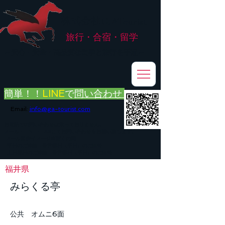
株式会社
G.ATourist
旅行・合宿・留学
​～安心・安全・高品質な留学と旅行を手配～
簡単！！
LINE
で
問い合わせ
Email:
info@ga-tourist.com
お電話での問い合わせは承っておりません。
メール・LINE・FAXにてお問い合わせをお願い致します。
メール返信イメージ※暫くの間
■平日のご連絡→翌営業日（平日）のご回答
■土日祝日のご連絡→翌営業日（平日）のご回答
福井県
みらくる亭
公共 オムニ6面