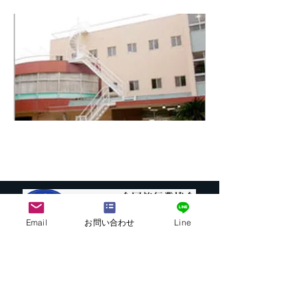
Email
お問い合わせ
Line
株式会社G.ATourist
〒116－0002
東京都荒川区荒川7-39-2 町屋esビル4階
​最寄駅から本社までの行き方は
こちら