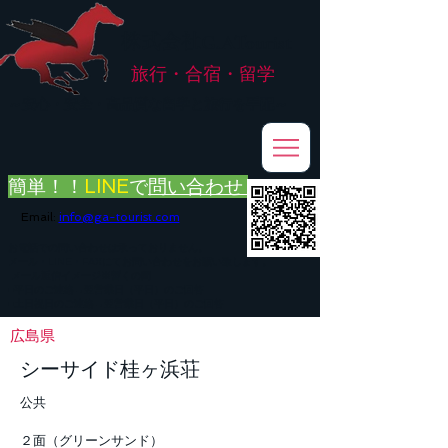
株式会社
G.ATourist
旅行・合宿・留学
​～安心・安全・高品質な留学と旅行を手配～
簡単！！
LINE
で
問い合わせ
Email:
info@ga-tourist.com
お電話での問い合わせは承っておりません。
メール・LINE・FAXにてお問い合わせをお願い致します。
メール返信イメージ※暫くの間
■平日のご連絡→翌営業日（平日）のご回答
■土日祝日のご連絡→翌営業日（平日）のご回答
広島県
シーサイド桂ヶ浜荘
公共
２面（グリーンサンド）