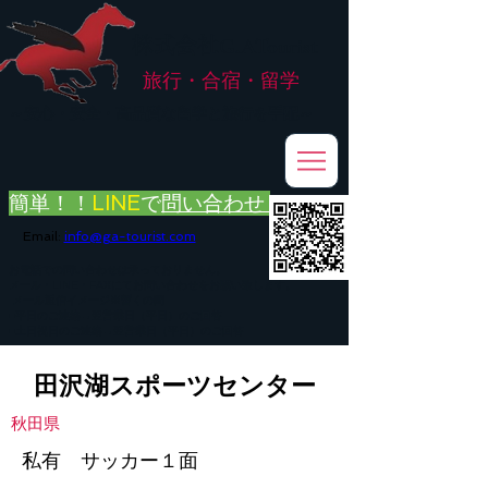
株式会社
G.ATourist
旅行・合宿・留学
​～安心・安全・高品質な留学と旅行を手配～
簡単！！
LINE
で
問い合わせ
Email:
info@ga-tourist.com
お電話での問い合わせは承っておりません。
メール・LINE・FAXにてお問い合わせをお願い致します。
メール返信イメージ※暫くの間
■平日のご連絡→翌営業日（平日）のご回答
■土日祝日のご連絡→翌営業日（平日）のご回答
田沢湖スポーツセンター
秋田県
私有 サッカー１面