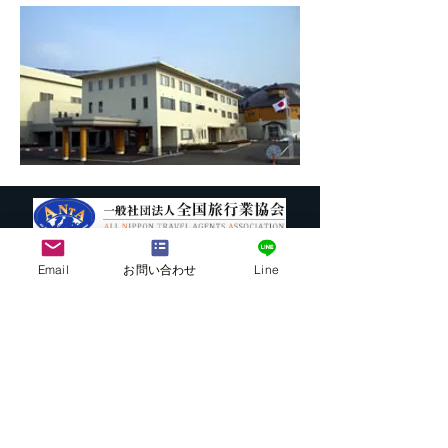
Email
お問い合わせ
Line
株式会社G.ATourist
〒116－0002
東京都荒川区荒川7-39-2 町屋esビル4階
​最寄駅から本社までの行き方は
こちら
E-mail:
info@ga-tourist.com
URL:
http://www.ga-tourist.com