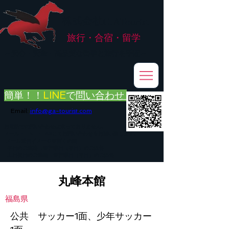
株式会社
G.ATourist
旅行・合宿・留学
​～安心・安全・高品質な留学と旅行を手配～
簡単！！
LINE
で
問い合わせ
Email:
info@ga-tourist.com
お電話での問い合わせは承っておりません。
メール・LINE・FAXにてお問い合わせをお願い致します。
メール返信イメージ※暫くの間
■平日のご連絡→翌営業日（平日）のご回答
■土日祝日のご連絡→翌営業日（平日）のご回答
丸峰本館
福島県
公共 サッカー1面、少年サッカー