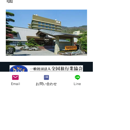
1面
Email
お問い合わせ
Line
株式会社G.ATourist
〒116－0002
東京都荒川区荒川7-39-2 町屋esビル4階
​最寄駅から本社までの行き方は
こちら
E-mail:
info@ga-tourist.com
URL:
http://www.ga-tourist.com