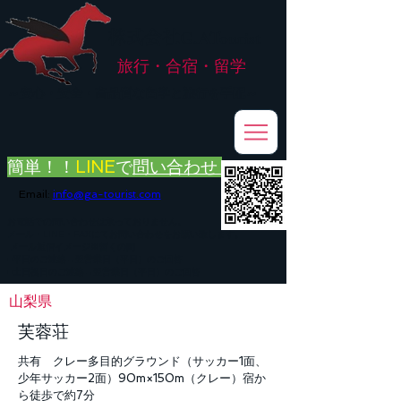
株式会社
G.ATourist
旅行・合宿・留学
​～安心・安全・高品質な留学と旅行を手配～
簡単！！
LINE
で
問い合わせ
Email:
info@ga-tourist.com
お電話での問い合わせは承っておりません。
メール・LINE・FAXにてお問い合わせをお願い致します。
メール返信イメージ※暫くの間
■平日のご連絡→翌営業日（平日）のご回答
■土日祝日のご連絡→翌営業日（平日）のご回答
山梨県
芙蓉荘
共有 クレー多目的グラウンド（サッカー1面、
少年サッカー2面）90m×150m（クレー）宿か
ら徒歩で約7分