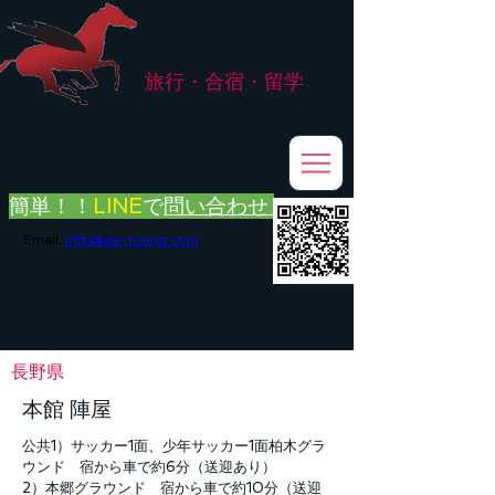
株式会社
G.ATourist
旅行・合宿・留学
​～安心・安全・高品質な留学と旅行を手配～
簡単！！
LINE
で
問い合わせ
Email:
info@ga-tourist.com
お電話での問い合わせは承っておりません。
メール・LINE・FAXにてお問い合わせをお願い致します。
メール返信イメージ※暫くの間
■平日のご連絡→翌営業日（平日）のご回答
■土日祝日のご連絡→翌営業日（平日）のご回答
長野県
本館 陣屋
公共1）サッカー1面、少年サッカー1面柏木グラ
ウンド 宿から車で約6分（送迎あり）
2）本郷グラウンド 宿から車で約10分（送迎