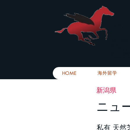
株
​～安心
お電話での問
メール・LIN
メール返信イ
■平日のご連
■土日祝日の
海外留学
HOME
新潟県
ニュ
私有 天