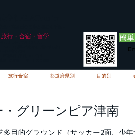
G.ATourist
式会社
・安全・高品質な留学と旅行を手配～
旅行・合宿・留学
簡単
い合わせは承っておりません。
E・FAXにてお問い合わせをお願い致します。
Em
メージ※暫くの間
絡→翌営業日（平日）のご回答
ご連絡→翌営業日（平日）のご回答
旅行合宿
都道府県別
目的別
ー・グリーンピア津南
然芝多目的グラウンド（サッカー2面、少年