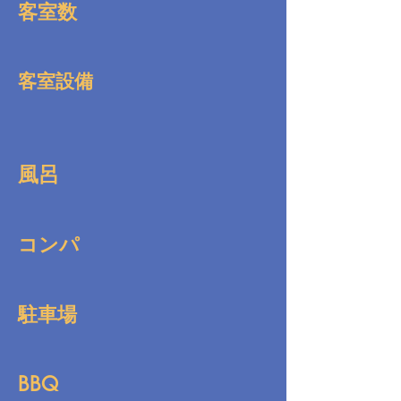
客室数
客室設備
風呂
コンパ
駐車場
BBQ