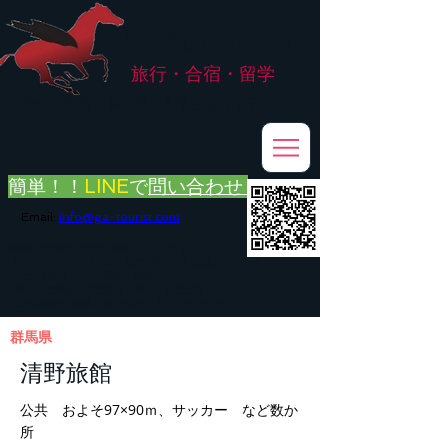
株式会社
G.ATourist
旅行・合宿・留学
​～安心・安全・高品質な留学と旅行を手配～
簡単！！
LINE
で
問い合わせ
Email:
info@ga-tourist.com
お電話での問い合わせは承っておりません。
メール・LINE・FAXにてお問い合わせをお願い致します。
メール返信イメージ※暫くの間
■平日のご連絡→翌営業日（平日）のご回答
■土日祝日のご連絡→翌営業日（平日）のご回答
群馬県
清野旅館
公共 およそ97×90ｍ、サッカー など数か
所