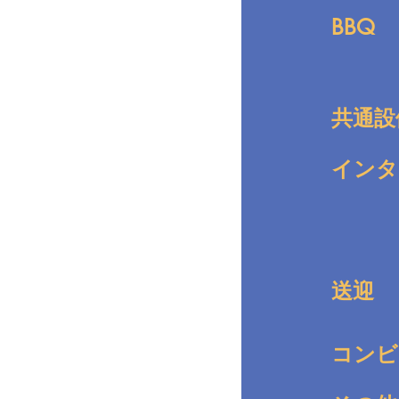
BBQ
共通設
インタ
送迎
コンビ