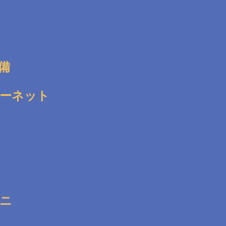
備
ーネット
ニ