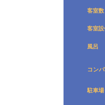
客室数
客室設
風呂
コンパ
駐車場