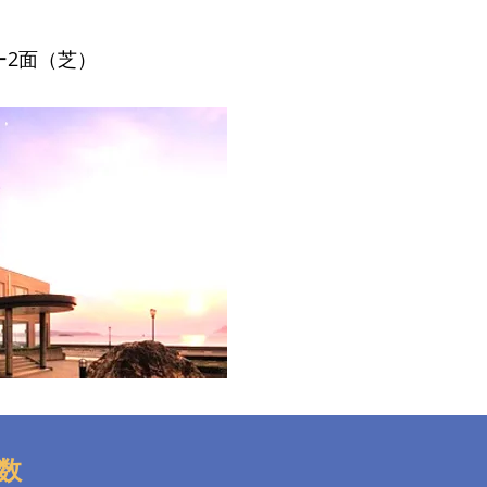
ー2面（芝）
数