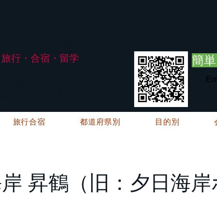
G.ATourist
式会社
・安全・高品質な留学と旅行を手配～
旅行・合宿・留学
簡単
い合わせは承っておりません。
E・FAXにてお問い合わせをお願い致します。
Em
メージ※暫くの間
絡→翌営業日（平日）のご回答
ご連絡→翌営業日（平日）のご回答
旅行合宿
都道府県別
目的別
岸 昇鶴（旧：夕日海岸