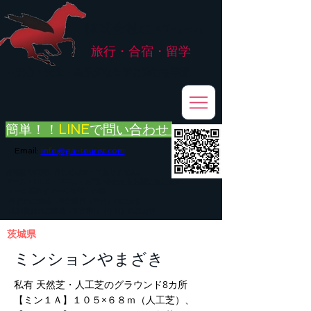
株式会社
G.ATourist
旅行・合宿・留学
​～安心・安全・高品質な留学と旅行を手配～
簡単！！
LINE
で
問い合わせ
Email:
info@ga-tourist.com
お電話での問い合わせは承っておりません。
メール・LINE・FAXにてお問い合わせをお願い致します。
メール返信イメージ※暫くの間
■平日のご連絡→翌営業日（平日）のご回答
■土日祝日のご連絡→翌営業日（平日）のご回答
茨城県
ミンションやまざき
私有 天然芝・人工芝のグラウンド8カ所
【ミン１Ａ】１０５×６８ｍ（人工芝）、