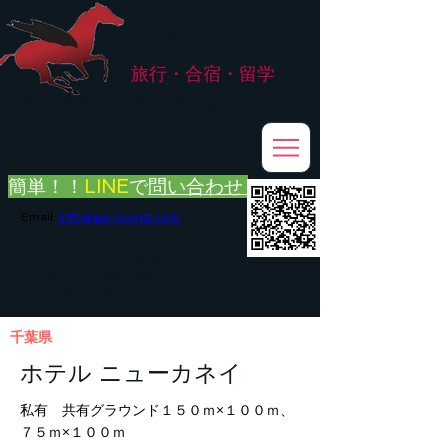
株式会社
G.ATourist
旅行・合宿・留学
​～安心・安全・高品質な留学と旅行を手配～
簡単！！
LINE
で
問い合わせ
Email:
info@ga-tourist.com
お電話での問い合わせは承っておりません。
メール・LINE・FAXにてお問い合わせをお願い致します。
メール返信イメージ※暫くの間
■平日のご連絡→翌営業日（平日）のご回答
■土日祝日のご連絡→翌営業日（平日）のご回答
千葉県
ホテル ニューカネイ
私有 共有グラウンド１５０ｍ×１００ｍ、
７５ｍ×１００ｍ