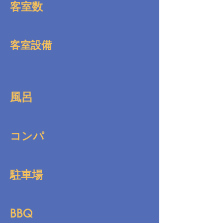
客室数
客室設備
風呂
コンパ
駐車場
BBQ