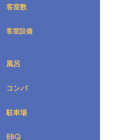
客室数
客室設備
風呂
コンパ
駐車場
BBQ