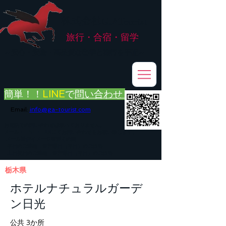
株式会社
G.ATourist
旅行・合宿・留学
​～安心・安全・高品質な留学と旅行を手配～
簡単！！
LINE
で
問い合わせ
Email:
info@ga-tourist.com
お電話での問い合わせは承っておりません。
メール・LINE・FAXにてお問い合わせをお願い致します。
メール返信イメージ※暫くの間
■平日のご連絡→翌営業日（平日）のご回答
■土日祝日のご連絡→翌営業日（平日）のご回答
栃木県
ホテルナチュラルガーデ
ン日光
公共 3か所