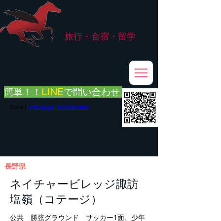
株式会社
G.ATourist
旅行・合宿・留学
​～安心・安全・高品質な留学と旅行を手配～
簡単！！
LINE
で
問い合わせ
Email:
info@ga-tourist.com
お電話での問い合わせは承っておりません。
メール・LINE・FAXにてお問い合わせをお願い致します。
メール返信イメージ※暫くの間
■平日のご連絡→翌営業日（平日）のご回答
■土日祝日のご連絡→翌営業日（平日）のご回答
長野県
ネイチャービレッジ諏訪
塩嶺（コテージ）
公共 勝弦グラウンド サッカー1面、少年