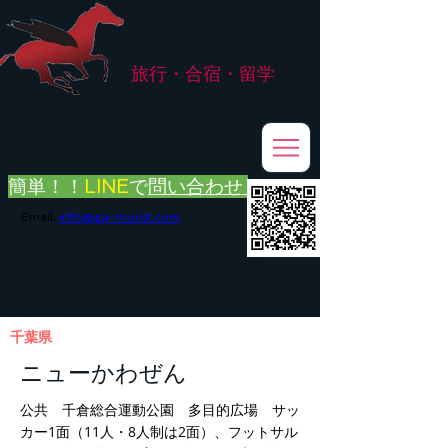
株式会社
G.ATourist
旅行・合宿・留学
​～安心・安全・高品質な留学と旅行を手配～
簡単！！
LINE
で
問い合わせ
Email:
info@ga-tourist.com
お電話での問い合わせは承っておりません。
メール・LINE・FAXにてお問い合わせをお願い致します。
メール返信イメージ※暫くの間
■平日のご連絡→翌営業日（平日）のご回答
■土日祝日のご連絡→翌営業日（平日）のご回答
千葉県
ニューかわぜん
公共 千倉総合運動公園 多目的広場 サッ
カー1面（11人・8人制は2面）、フットサル