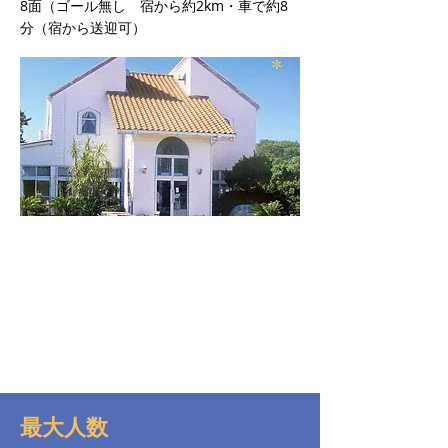
8面（ゴール無し 宿から約2km・車で約8
分（宿から送迎可）
最大人数