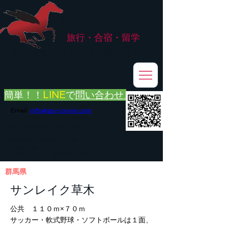
株式会社
G.ATourist
旅行・合宿・留学
​～安心・安全・高品質な留学と旅行を手配～
簡単！！
LINE
で
問い合わせ
Email:
info@ga-tourist.com
お電話での問い合わせは承っておりません。
メール・LINE・FAXにてお問い合わせをお願い致します。
メール返信イメージ※暫くの間
■平日のご連絡→翌営業日（平日）のご回答
■土日祝日のご連絡→翌営業日（平日）のご回答
群馬県
サンレイク草木
公共 １１０ｍ×７０ｍ
サッカー・軟式野球・ソフトボールは１面、