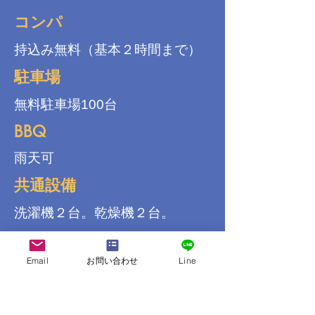
コンパ
持込み無料（基本２時間まで）
駐車場
無料駐車場100台
BBQ
雨天可
共通設備
洗濯機２台。乾燥機２台。
インターネット
Email
お問い合わせ
Line
ロビー周辺でインターネット接
続可
送迎