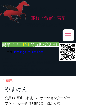
株式会社
G.ATourist
旅行・合宿・留学
​～安心・安全・高品質な留学と旅行を手配～
簡単！！
LINE
で
問い合わせ
Email:
info@ga-tourist.com
お電話での問い合わせは承っておりません。
メール・LINE・FAXにてお問い合わせをお願い致します。
メール返信イメージ※暫くの間
■平日のご連絡→翌営業日（平日）のご回答
■土日祝日のご連絡→翌営業日（平日）のご回答
千葉県
やまげん
公共1）富山ふれあいスポーツセンターグラ
ウンド 少年野球1面など 宿から約