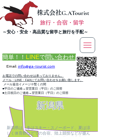
株式会社
G.ATourist
旅行・合宿・留学
​～安心・安全・高品質な留学と旅行を手配～
簡単！！
LINE
で
問い合わせ
Email:
info@ga-tourist.com
お電話での問い合わせは承っておりません。
メール・LINE・FAXにてお問い合わせをお願い致します。
メール返信イメージ※暫くの間
■平日のご連絡→翌営業日（平日）のご回答
■土日祝日のご連絡→翌営業日（平日）のご回答
新潟県
新潟県は、冬はスキー・スノーボード、夏は涼
しく体育館などでの合宿、陸上競技などが盛ん