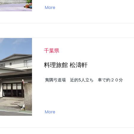
More
千葉県
料理旅館 松濤軒
夷隅弓道場 近的5人立ち 車で約２０分
More