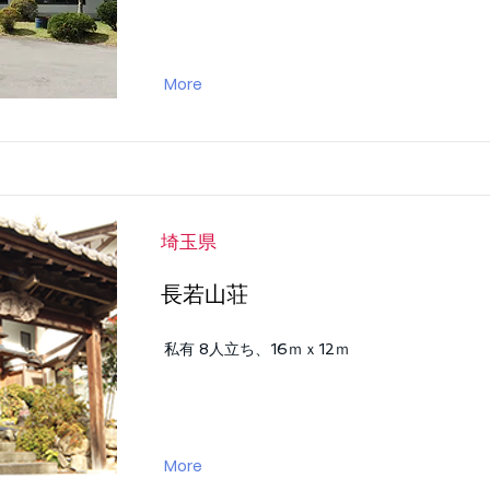
More
埼玉県
長若山荘
私有 8人立ち、16ｍｘ12ｍ
More