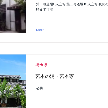
第一弓道場6人立ち 第二弓道場10人立ち 夜間
時まで可能
More
埼玉県
宮本の湯・宮本家
公共