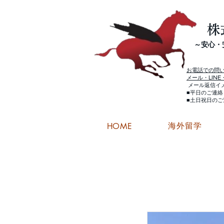
株
​～安心
お電話での問
メール・LIN
メール返信イ
■平日のご連
■土日祝日の
海外留学
HOME