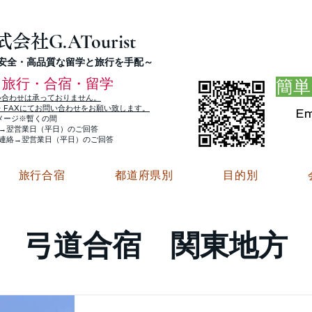
G.ATourist
式会社
・安全・高品質な留学と旅行を手配～
旅行・合宿・留学
簡単
い合わせは承っておりません。
E・FAXにてお問い合わせをお願い致します。
Em
メージ※暫くの間
絡→翌営業日（平日）のご回答
ご連絡→翌営業日（平日）のご回答
旅行合宿
都道府県別
目的別
弓道合宿 関東地方