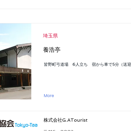
埼玉県
養浩亭
皆野町弓道場 6人立ち 宿から車で5分（送
More
株式会社G.ATourist