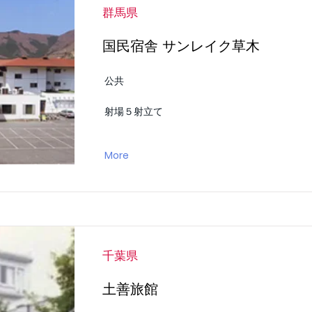
群馬県
国民宿舎 サンレイク草木
公共
射場５射立て
More
千葉県
土善旅館