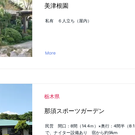
美津根園
私有 ６人立ち（屋内）
More
栃木県
那須スポーツガーデン
民営 間口：8間（14.4ｍ）×奥行：4間半（8.
で、ナイター設備あり 宿から約9km