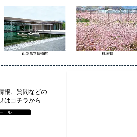
山梨県立博物館
桃源郷
情報、
質問などの
せはコチラから
ー ル