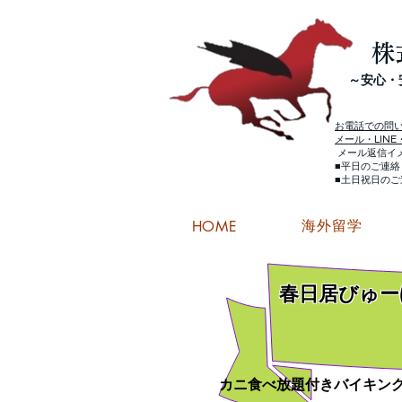
株
​～安心
お電話での問
メール・LIN
メール返信イ
■平日のご連
■土日祝日の
海外留学
HOME
春日居びゅー
カニ食べ放題付きバイキン