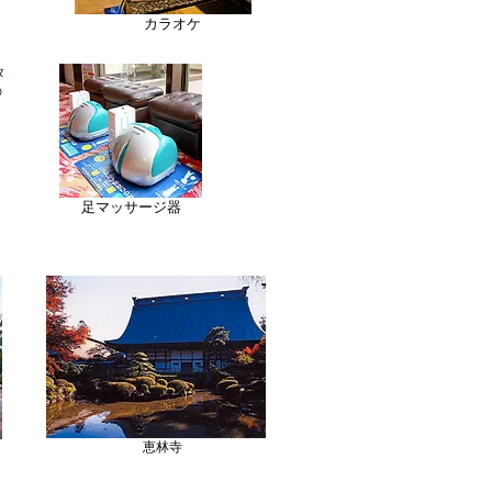
​カラオケ
タ
の
く
足マッサージ器
恵林寺