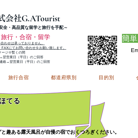
G.ATourist
式会社
・安全・高品質な留学と旅行を手配～
旅行・合宿・留学
簡単
い合わせは承っておりません。
E・FAXにてお問い合わせをお願い致します。
Em
メージ※暫くの間
絡→翌営業日（平日）のご回答
ご連絡→翌営業日（平日）のご回答
旅行合宿
都道府県別
目的別
ほてる
グと趣ある露天風呂が自慢の宿でおくつろぎください。