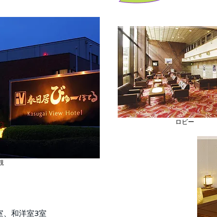
ロビー
観
室、和洋室3室