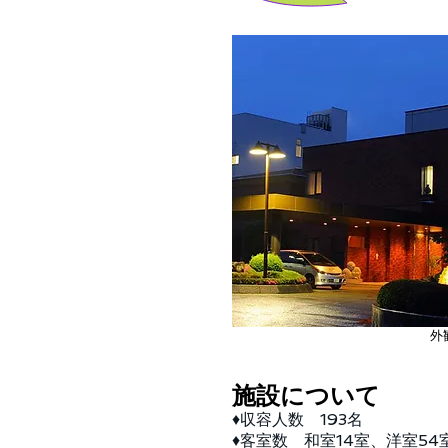
​外
施設について
♦収容人数 193名
♦客室数 和室14室、洋室54