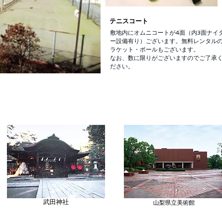
​テニスコート
敷地内にオムニコートが4面（内3面ナイ
ー設備有り）ございます。無料レンタル
ラケット・ボールもございます。
なお、数に限りがございますのでご了承
ださい。
武田神社
山梨県立美術館