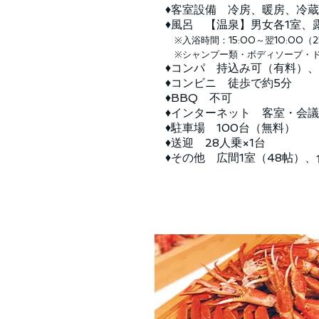
♦客室設備 冷房、暖房、冷
♦風呂 【温泉】男女各1室、
※入浴時間：15:00～翌10:00（2
※シャンプー類・ボディソープ・ド
♦コンパ 持込み可（有料）、2
♦コンビニ 徒歩で約5分
♦BBQ 不可
♦インターネット 客室・会議
♦駐車場 100台（無料）
♦送迎 28人乗×1台
♦その他 広間1室（48帖）