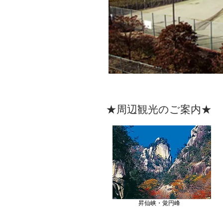
★​周辺観光のご案内★
昇仙峡・覚円峰