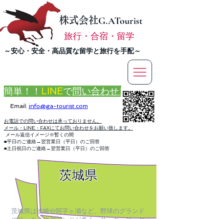
株式会社
G.ATourist
旅行・合宿・留学
​～安心・安全・高品質な留学と旅行を手配～
簡単！！
LINE
で
問い合わせ
Email:
info@ga-tourist.com
お電話での問い合わせは承っておりません。
メール・LINE・FAXにてお問い合わせをお願い致します。
メール返信イメージ※暫くの間
■平日のご連絡→翌営業日（平日）のご回答
■土日祝日のご連絡→翌営業日（平日）のご回答
茨城県
茨城県は波崎や阿字ヶ浦など、野球のグランド