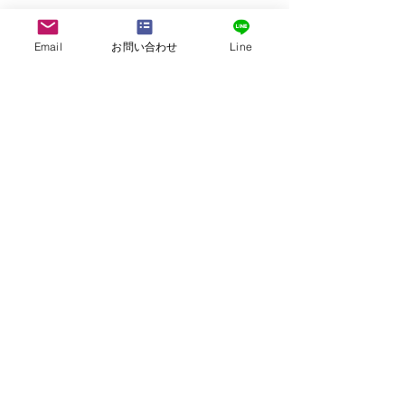
Email
お問い合わせ
Line
株式会社G.ATourist
〒116－0002
東京都荒川区荒川7-39-2 町屋esビル4階
​最寄駅から本社までの行き方は
こちら
E-mail:
info@ga-tourist.com
URL:
http://www.ga-tourist.com
採用情報はこちら