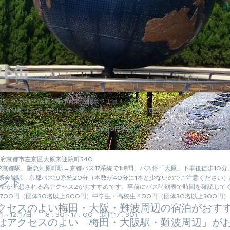
554-0031 大阪府大阪市此花区桜島２丁目１−３３
最寄り駅ユニバーサルシティ駅。各地から最寄り駅までの時間「梅田/大阪駅」から
人7600円（スクールスタジオパス7400円学校長の承認のもと、教職員が引率され
児・児童・生徒・学生の団体）
府京都市左京区大原来迎院町540
R京都駅、阪急河原町駅→京都バス17系統で1時間、バス停「大原」下車後徒歩10分
際会館駅→京都バス19系統20分（本数が40分に1本と少ないのでご注意ください
ント
滞が予想される為アクセス2がおすすめです。事前にバス時刻表で時間を確認して
700円（団体30名以上600円）中学生・高校生 400円（団体30名以上300円）
アクセスのよい梅田・大阪・難波周辺の宿泊がおす
～12月7日 8：30～17：00 (閉門17：30）
にはアクセスのよい「梅田・大阪駅・難波周辺」が