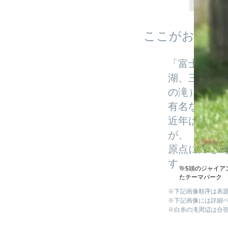
ここがおすす
「富士山信
湖、三保の
の滝）と呼
有名な場所
近年は中国
が、
原点に帰る
す。
※5頭のジャイア
たテーマパーク
※下記画像順序は表
※下記画像には詳細
※白糸の滝周辺は合