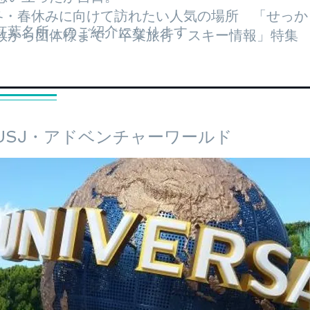
の冬・春休みに向けて訪れたい人気の場所 「せっ
「紅葉名所」のご紹介になります
数から団体様まで「卒業旅行・スキー情報」特集
・USJ・アドベンチャーワールド