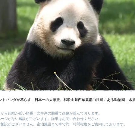
所在地：静岡県富士宮市上井出新田
め
★★★★☆
仰の対象と芸術の源泉」世界遺産（文化遺産）に選
松原と並ぶ白糸の滝。全国の滝の総称で白糸の滝（
ばれる滝が北は北海道～九州の大分までありますが
。
人観光客が増加しています。写真や美術など勿論お
為こういった自然溢れる場所での合宿・団体旅行を
ントパンダが暮らす、日本一の大家族。和歌山県西牟婁郡白浜町にある動物園、水
題から距離が近い順番・文字列の順番で画像が並んでおります。
ページがない施設がございます。詳細はお問い合わせください。
宿施設がございません。宿泊施設まで車で約一時間程度をご案内しております。