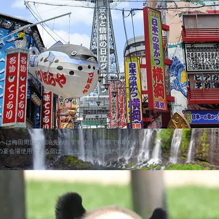
界文化遺産～
へは梅田周辺の宿泊先がおすすめ。（電車で6駅13分）
辺の宴会場使用できる宿は
こちら
から問合せください。