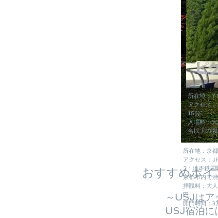
所在地：〒
アクセス：
16分
入場料：大
名以上の園
所在地：京都
アクセス：J
2：地下鉄国
おすすめポイ
京都市内で渋
拝観料：大人
～USJは
円
開門時間：3月
USJ宿泊