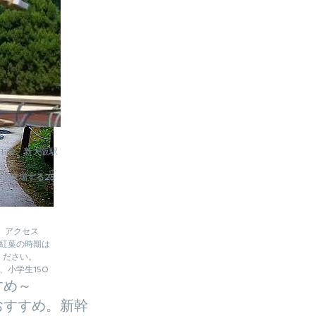
11分。新大阪駅
て来場する25
、アクセス
）紅葉の時期は
ください。
、小学生150
すめ～
おすすめ。新幹