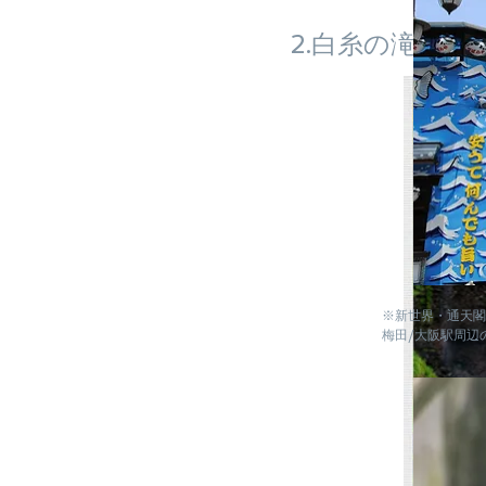
2.白糸の滝～世
※新世界・通天閣
梅田/大阪駅周