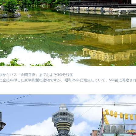
駅からバス「金閣寺道」までおよそ30分程度
に金箔を押した豪華絢爛な建物ですが、昭和25年に焼失していて、5年後に再建さ