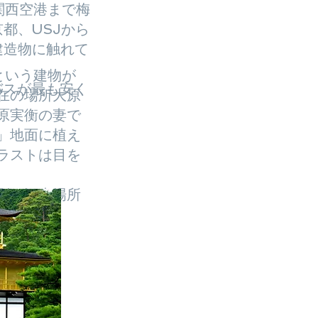
関西空港まで梅
都、USJから
建造物に触れて
という建物が
バスが最も安く
在の場所大原
原実衡の妻で
」地面に植え
ラストは目を
別の観光場所