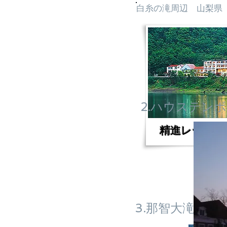
白糸の滝周辺 山梨県
2.ハウステン
精進レークホ
3.那智大滝～