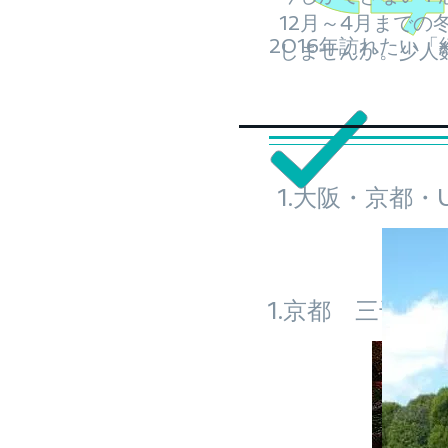
12月～4月まで
2016年訪れたい
しませんか。少人
1.大阪・京都
1.京都 三千院