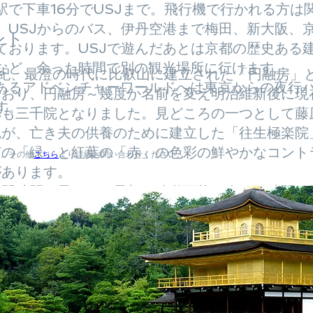
駅で下車16分でUSJまで。飛行機で行かれる方は
、USJからのバス、伊丹空港まで梅田、新大阪、京
ント
ております。USJで遊んだあとは京都の歴史ある
など、余った時間で別の観光場所に行けます。
世紀、最澄の時代に比叡山に建立された「円融房」
あるアドベンチャーワールドへは東京からの夜行
ており、円融房～幾度か名前を変え明治維新後に現
す。
称も三千院となりました。
見どころの一つとして藤
尼が、亡き夫の供養のために建立した「往生極楽院
苔の「緑」と紅葉の「赤」の色彩の鮮やかなコント
、その他
こちら
より詳細お問い合わせください。
があります。
門時間が早いので早朝に移動可能。余った時間で
園内散策は1時間程度です。
題から距離が近い順番・文字列の順番で画像が並んでおります。
ページがない施設がございます。詳細はお問い合わせください。