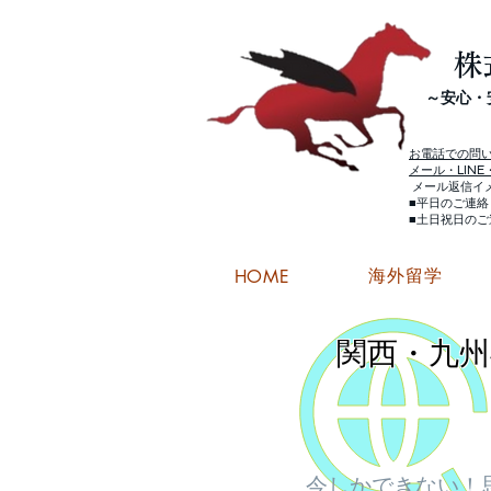
株
​～安心
お電話での問
メール・LIN
メール返信イ
■平日のご連
■土日祝日の
海外留学
HOME
関西・九州
今しかできない！