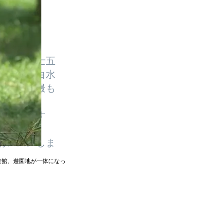
ばれた富士五
あるいは白水
その中で最も
ススメです
おススメしま
族館、遊園地が一体になっ