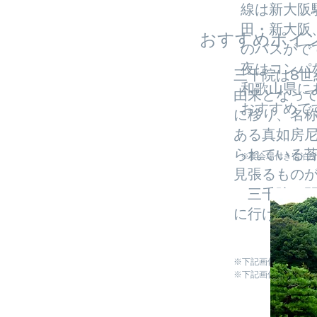
線は新大阪
田・新大阪
おすすめポイ
のバスがで
夜はコンパ
三千院は8
和歌山県に
由来となっ
おすすめで
に移り、名
ある真如房
られている
※宴会場付き宿泊所
見張るもの
三千院は開
に行けます。
※下記画像順序は表
※下記画像には詳細