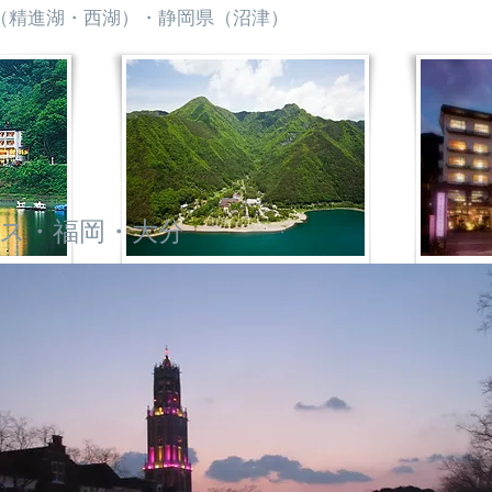
（精進湖・西湖）・静岡県（沼津）
ボス・福岡・大分
テル
レイクホテル西湖
山
日本三名瀑、世界文化遺産～