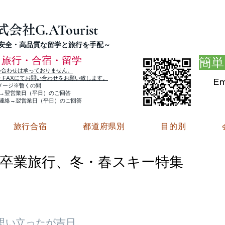
G.ATourist
式会社
・安全・高品質な留学と旅行を手配～
旅行・合宿・留学
簡単
い合わせは承っておりません。
E・FAXにてお問い合わせをお願い致します。
Em
メージ※暫くの間
絡→翌営業日（平日）のご回答
ご連絡→翌営業日（平日）のご回答
旅行合宿
都道府県別
目的別
卒業旅行、冬・春スキー特集
思い立ったが吉日。