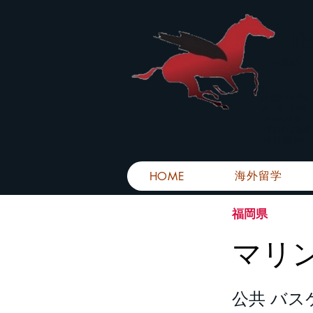
株
​～安心
お電話での問
メール・LIN
メール返信イ
■平日のご連
■土日祝日の
海外留学
HOME
福岡県
マリ
公共 バス