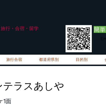
G.ATourist
式会社
・安全・高品質な留学と旅行を手配～
旅行・合宿・留学
簡単
い合わせは承っておりません。
E・FAXにてお問い合わせをお願い致します。
Em
メージ※暫くの間
絡→翌営業日（平日）のご回答
ご連絡→翌営業日（平日）のご回答
旅行合宿
都道府県別
目的別
ンテラスあしや
ケ1面