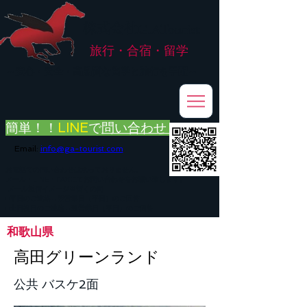
株式会社
G.ATourist
旅行・合宿・留学
​～安心・安全・高品質な留学と旅行を手配～
簡単！！
LINE
で
問い合わせ
Email:
info@ga-tourist.com
お電話での問い合わせは承っておりません。
メール・LINE・FAXにてお問い合わせをお願い致します。
メール返信イメージ※暫くの間
■平日のご連絡→翌営業日（平日）のご回答
■土日祝日のご連絡→翌営業日（平日）のご回答
和歌山県
高田グリーンランド
公共 バスケ2面