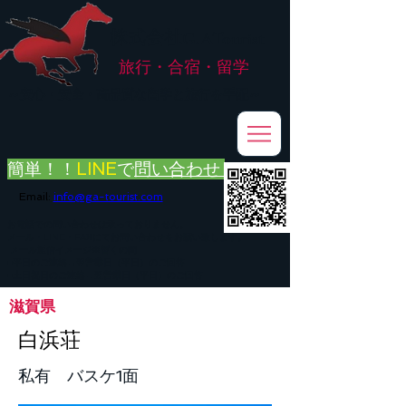
株式会社
G.ATourist
旅行・合宿・留学
​～安心・安全・高品質な留学と旅行を手配～
簡単！！
LINE
で
問い合わせ
Email:
info@ga-tourist.com
お電話での問い合わせは承っておりません。
メール・LINE・FAXにてお問い合わせをお願い致します。
メール返信イメージ※暫くの間
■平日のご連絡→翌営業日（平日）のご回答
■土日祝日のご連絡→翌営業日（平日）のご回答
滋賀県
白浜荘
私有 バスケ1面