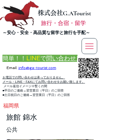
株式会社
G.ATourist
旅行・合宿・留学
​～安心・安全・高品質な留学と旅行を手配～
簡単！！
LINE
で
問い合わせ
Email:
info@ga-tourist.com
お電話での問い合わせは承っておりません。
メール・LINE・FAXにてお問い合わせをお願い致します。
メール返信イメージ※暫くの間
■平日のご連絡→翌営業日（平日）のご回答
■土日祝日のご連絡→翌営業日（平日）のご回答
福岡県
旅館 錦水
公共