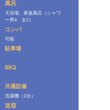
風呂
大浴場、家族風呂（シャワ
ー男4 女2）
コンパ
可能
駐車場
BBQ
共通設備
洗濯機（2台）
送迎