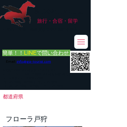
株式会社
G.ATourist
旅行・合宿・留学
​～安心・安全・高品質な留学と旅行を手配～
簡単！！
LINE
で
問い合わせ
Email:
info@ga-tourist.com
お電話での問い合わせは承っておりません。
メール・LINE・FAXにてお問い合わせをお願い致します。
メール返信イメージ※暫くの間
■平日のご連絡→翌営業日（平日）のご回答
■土日祝日のご連絡→翌営業日（平日）のご回答
都道府県
< Back
フローラ戸狩