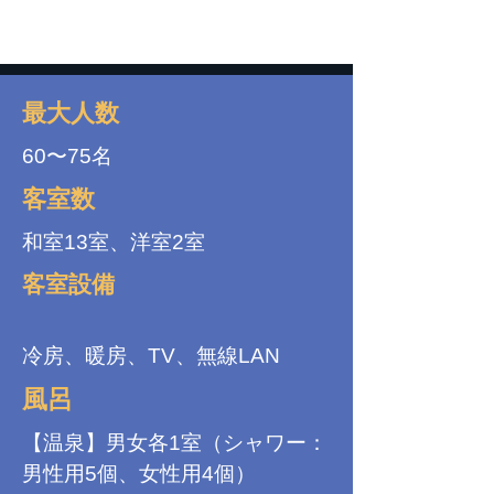
最大人数
60〜75名
客室数
和室13室、洋室2室
客室設備
冷房、暖房、TV、無線LAN
風呂
【温泉】男女各1室（シャワー：
男性用5個、女性用4個）