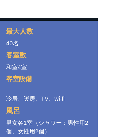
最大人数
40名
客室数
和室4室
客室設備
冷房、暖房、TV、wi-fi
風呂
男女各1室（シャワー：男性用2
個、女性用2個）