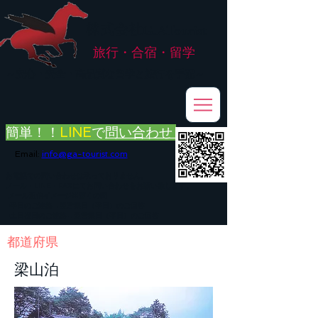
株式会社
G.ATourist
旅行・合宿・留学
​～安心・安全・高品質な留学と旅行を手配～
簡単！！
LINE
で
問い合わせ
Email:
info@ga-tourist.com
お電話での問い合わせは承っておりません。
メール・LINE・FAXにてお問い合わせをお願い致します。
メール返信イメージ※暫くの間
■平日のご連絡→翌営業日（平日）のご回答
■土日祝日のご連絡→翌営業日（平日）のご回答
​都道府県
梁山泊