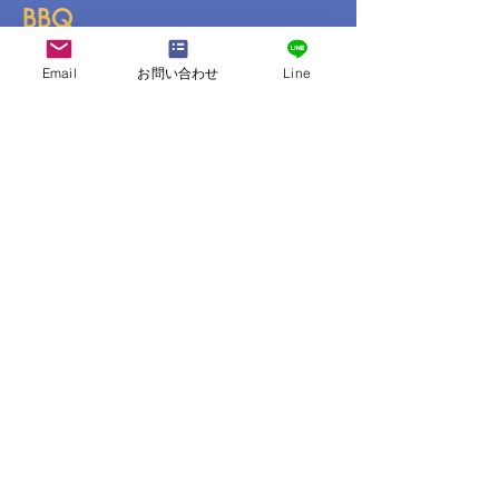
BBQ
可（雨天可）
Email
お問い合わせ
Line
共通設備
洗濯機3台（無料、乾燥機な
し）
インターネット
館内・ホールにて無線
LAN（wi-fi）利用可能
送迎
25人乗×4台、9人乗×1台
コンビニ