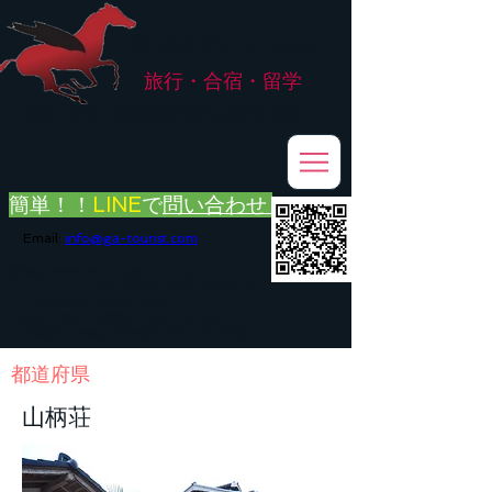
株式会社
G.ATourist
旅行・合宿・留学
​～安心・安全・高品質な留学と旅行を手配～
簡単！！
LINE
で
問い合わせ
Email:
info@ga-tourist.com
お電話での問い合わせは承っておりません。
メール・LINE・FAXにてお問い合わせをお願い致します。
メール返信イメージ※暫くの間
■平日のご連絡→翌営業日（平日）のご回答
■土日祝日のご連絡→翌営業日（平日）のご回答
​都道府県
山柄荘