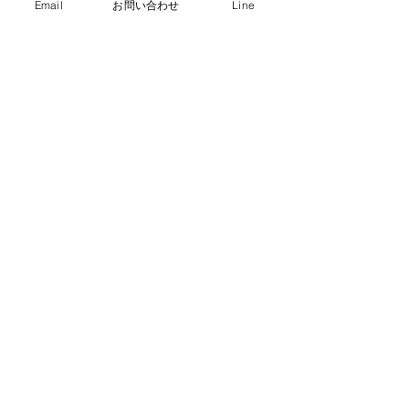
Email
お問い合わせ
Line
共通設備
洗濯機8台（無料）、乾燥機1
台（有料）、共用冷蔵庫
インターネット
なし
送迎
28人乗×1台
コンビニ
車で約5分（酒屋：徒歩で約5
分）
駐車場